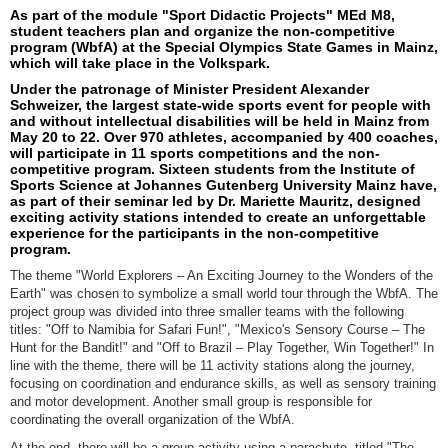
As part of the module "Sport Didactic Projects" MEd M8,
student teachers plan and organize the non-competitive
program (WbfA) at the Special Olympics State Games in Mainz,
which will take place in the Volkspark.
Under the patronage of Minister President Alexander
Schweizer, the largest state-wide sports event for people with
and without intellectual disabilities will be held in Mainz from
May 20 to 22. Over 970 athletes, accompanied by 400 coaches,
will participate in 11 sports competitions and the non-
competitive program. Sixteen students from the Institute of
Sports Science at Johannes Gutenberg University Mainz have,
as part of their seminar led by Dr. Mariette Mauritz, designed
exciting activity stations intended to create an unforgettable
experience for the participants in the non-competitive
program.
The theme "World Explorers – An Exciting Journey to the Wonders of the
Earth" was chosen to symbolize a small world tour through the WbfA. The
project group was divided into three smaller teams with the following
titles: "Off to Namibia for Safari Fun!", "Mexico's Sensory Course – The
Hunt for the Bandit!" and "Off to Brazil – Play Together, Win Together!" In
line with the theme, there will be 11 activity stations along the journey,
focusing on coordination and endurance skills, as well as sensory training
and motor development. Another small group is responsible for
coordinating the overall organization of the WbfA.
At the end, there will be a group activity using a parachute, titled "The