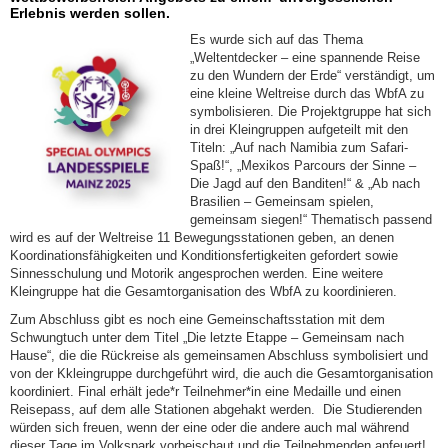
Erlebnis werden sollen.
Es wurde sich auf das Thema
„Weltentdecker – eine spannende Reise
zu den Wundern der Erde“ verständigt, um
eine kleine Weltreise durch das WbfA zu
symbolisieren. Die Projektgruppe hat sich
in drei Kleingruppen aufgeteilt mit den
Titeln: „Auf nach Namibia zum Safari-
Spaß!“, „Mexikos Parcours der Sinne –
Die Jagd auf den Banditen!“ & „Ab nach
Brasilien – Gemeinsam spielen,
gemeinsam siegen!“ Thematisch passend
wird es auf der Weltreise 11 Bewegungsstationen geben, an denen
Koordinationsfähigkeiten und Konditionsfertigkeiten gefordert sowie
Sinnesschulung und Motorik angesprochen werden. Eine weitere
Kleingruppe hat die Gesamtorganisation des WbfA zu koordinieren.
Zum Abschluss gibt es noch eine Gemeinschaftsstation mit dem
Schwungtuch unter dem Titel „Die letzte Etappe – Gemeinsam nach
Hause“, die die Rückreise als gemeinsamen Abschluss symbolisiert und
von der Kkleingruppe durchgeführt wird, die auch die Gesamtorganisation
koordiniert. Final erhält jede*r Teilnehmer*in eine Medaille und einen
Reisepass, auf dem alle Stationen abgehakt werden. Die Studierenden
würden sich freuen, wenn der eine oder die andere auch mal während
dieser Tage im Volkspark vorbeischaut und die Teilnehmenden anfeuert!