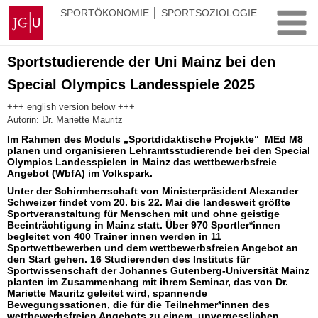
Zum
Johannes
SPORTÖKONOMIE │ SPORTSOZIOLOGIE
Inhalt
Gutenberg-
springen
Universität
Mainz
Sportstudierende der Uni Mainz bei den
Special Olympics Landesspiele 2025
+++ english version below +++
Autorin: Dr. Mariette Mauritz
Im Rahmen des Moduls „Sportdidaktische Projekte“ MEd M8
planen und organisieren Lehramtsstudierende bei den Special
Olympics Landesspielen in Mainz das wettbewerbsfreie
Angebot (WbfA) im Volkspark.
Unter der Schirmherrschaft von Ministerpräsident Alexander
Schweizer findet vom 20. bis 22. Mai die landesweit größte
Sportveranstaltung für Menschen mit und ohne geistige
Beeinträchtigung in Mainz statt. Über 970 Sportler*innen
begleitet von 400 Trainer innen werden in 11
Sportwettbewerben und dem wettbewerbsfreien Angebot an
den Start gehen. 16 Studierenden des Instituts für
Sportwissenschaft der Johannes Gutenberg-Universität Mainz
planten im Zusammenhang mit ihrem Seminar, das von Dr.
Mariette Mauritz geleitet wird, spannende
Bewegungssationen, die für die Teilnehmer*innen des
wettbewerbsfreien Angebots zu einem unvergesslichen