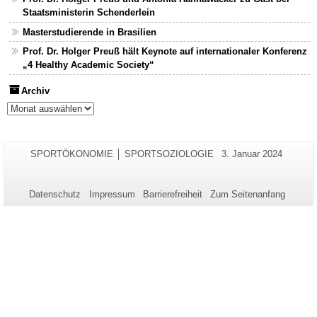
Staatsministerin Schenderlein
Masterstudierende in Brasilien
Prof. Dr. Holger Preuß hält Keynote auf internationaler Konferenz
„4 Healthy Academic Society“
Archiv
Archiv
Zusätzliche
Seiten-
Letzte
SPORTÖKONOMIE │ SPORTSOZIOLOGIE
3. Januar 2024
Name:
Aktualisierung:
Informationen
zu
Datenschutz
Impressum
Barrierefreiheit
Zum Seitenanfang
dieser
Seite