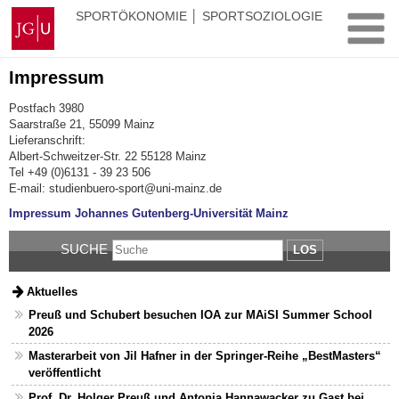
Zum
Johannes
SPORTÖKONOMIE │ SPORTSOZIOLOGIE
Inhalt
Gutenberg-
springen
Universität
Mainz
Impressum
Postfach 3980
Saarstraße 21, 55099 Mainz
Lieferanschrift:
Albert-Schweitzer-Str. 22 55128 Mainz
Tel +49 (0)6131 - 39 23 506
E-mail: studienbuero-sport@uni-mainz.de
Impressum Johannes Gutenberg-Universität Mainz
SUCHE
LOS
Aktuelles
Preuß und Schubert besuchen IOA zur MAiSI Summer School
2026
Masterarbeit von Jil Hafner in der Springer-Reihe „BestMasters“
veröffentlicht
Prof. Dr. Holger Preuß und Antonia Hannawacker zu Gast bei