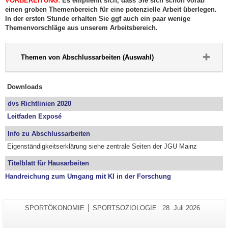
VORBEREITUNG:
Es empfiehlt sich, dass Sie sich schon vorab
einen groben Themenbereich für eine potenzielle Arbeit überlegen.
In der ersten Stunde erhalten Sie ggf auch ein paar wenige
Themenvorschläge aus unserem Arbeitsbereich.
Bitte
Themen von Abschlussarbeiten (Auswahl)
Button
klicken,
um
Downloads
Inhalt
zu
erweitern
dvs Richtlinien 2020
bzw.
Leitfaden Exposé
zu
reduzieren
Info zu Abschlussarbeiten
Eigenständigkeitserklärung siehe zentrale Seiten der JGU Mainz
Titelblatt für Hausarbeiten
Handreichung zum Umgang mit KI in der Forschung
Zusätzliche
Seiten-
Letzte
SPORTÖKONOMIE │ SPORTSOZIOLOGIE
28. Juli 2026
Name:
Aktualisierung:
Informationen