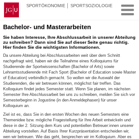
Zum
Johannes
SPORTÖKONOMIE │ SPORTSOZIOLOGIE
Inhalt
Gutenberg-
springen
Universität
Mainz
Bachelor- und Masterarbeiten
Sie haben Interesse, Ihre Abschlussarbeit in unserer Abteilung
zu schreiben? Dann sind Sie auf dieser Seite genau richtig.
Hier finden Sie die wichtigsten Informationen.
Da unsere Abteilung bei Abschlussarbeiten weit über dem Schnitt
nachgefragt wird, haben wir die Teilnahme eines Kolloquiums für
Studierende der Sportwissenschaften (Bachelor of Arts) sowie
Lehramtsstudierende mit Fach Sport (Bachelor of Education sowie Master
of Education) verbindlich gemacht. So wollen wir die Auswahl der
Studierenden, die wir betreuen können, möglichst fair treffen. Das
Kolloquium findet jedes Semester statt. Wenn Sie planen, im nächsten
Semester Ihre Abschlussarbeit bei uns zu schreiben, melden Sie sich vor
Semesterbeginn in Jogustine (in den Anmeldephasen) für unser
Kolloquium an.
Ziel ist es, dass Sie in den ersten Wochen des neuen Semesters eine
Themenidee bzw. mögliche Fragestellung für Ihre Arbeit entwickeln und
diese in der 2. Sitzung dem Kurs und potentiellen Betreuer:innen unserer
Abteilung vorstellen. Auf Basis Ihrer Kurzpräsentation entscheiden wir,
wen wir betreuen. Wie das geht, besprechen wir im Kolloquium. Aber es