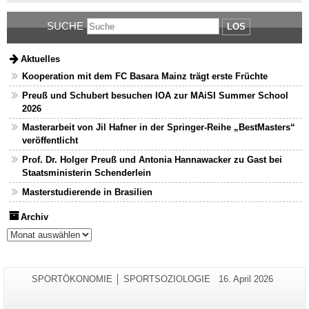
SUCHE
LOS
Aktuelles
Kooperation mit dem FC Basara Mainz trägt erste Früchte
Preuß und Schubert besuchen IOA zur MAiSI Summer School
2026
Masterarbeit von Jil Hafner in der Springer-Reihe „BestMasters“
veröffentlicht
Prof. Dr. Holger Preuß und Antonia Hannawacker zu Gast bei
Staatsministerin Schenderlein
Masterstudierende in Brasilien
Archiv
Archiv
Zusätzliche
Seiten-
Letzte
SPORTÖKONOMIE │ SPORTSOZIOLOGIE
16. April 2026
Name:
Aktualisierung:
Informationen
zu