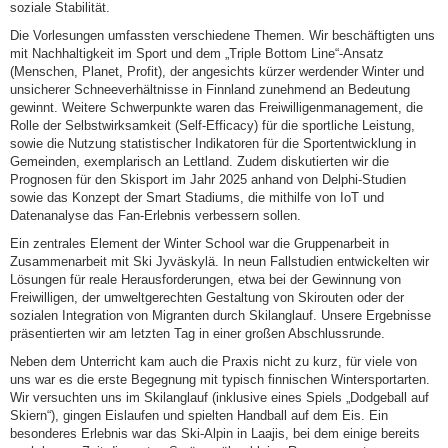
soziale Stabilität.
Die Vorlesungen umfassten verschiedene Themen. Wir beschäftigten uns
mit Nachhaltigkeit im Sport und dem „Triple Bottom Line“-Ansatz
(Menschen, Planet, Profit), der angesichts kürzer werdender Winter und
unsicherer Schneeverhältnisse in Finnland zunehmend an Bedeutung
gewinnt. Weitere Schwerpunkte waren das Freiwilligenmanagement, die
Rolle der Selbstwirksamkeit (Self-Efficacy) für die sportliche Leistung,
sowie die Nutzung statistischer Indikatoren für die Sportentwicklung in
Gemeinden, exemplarisch an Lettland. Zudem diskutierten wir die
Prognosen für den Skisport im Jahr 2025 anhand von Delphi-Studien
sowie das Konzept der Smart Stadiums, die mithilfe von IoT und
Datenanalyse das Fan-Erlebnis verbessern sollen.
Ein zentrales Element der Winter School war die Gruppenarbeit in
Zusammenarbeit mit Ski Jyväskylä. In neun Fallstudien entwickelten wir
Lösungen für reale Herausforderungen, etwa bei der Gewinnung von
Freiwilligen, der umweltgerechten Gestaltung von Skirouten oder der
sozialen Integration von Migranten durch Skilanglauf. Unsere Ergebnisse
präsentierten wir am letzten Tag in einer großen Abschlussrunde.
Neben dem Unterricht kam auch die Praxis nicht zu kurz, für viele von
uns war es die erste Begegnung mit typisch finnischen Wintersportarten.
Wir versuchten uns im Skilanglauf (inklusive eines Spiels „Dodgeball auf
Skiern“), gingen Eislaufen und spielten Handball auf dem Eis. Ein
besonderes Erlebnis war das Ski-Alpin in Laajis, bei dem einige bereits