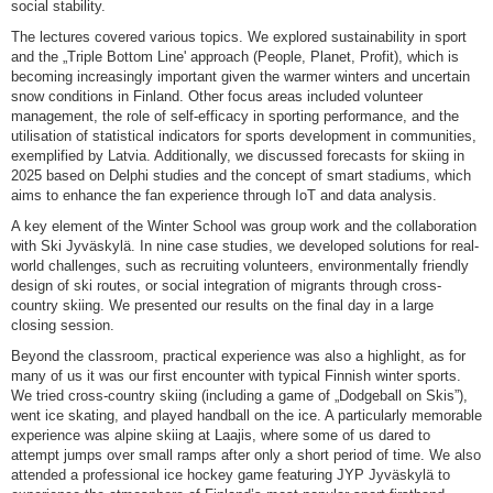
social stability.
The lectures covered various topics. We explored sustainability in sport
and the „Triple Bottom Line' approach (People, Planet, Profit), which is
becoming increasingly important given the warmer winters and uncertain
snow conditions in Finland. Other focus areas included volunteer
management, the role of self-efficacy in sporting performance, and the
utilisation of statistical indicators for sports development in communities,
exemplified by Latvia. Additionally, we discussed forecasts for skiing in
2025 based on Delphi studies and the concept of smart stadiums, which
aims to enhance the fan experience through IoT and data analysis.
A key element of the Winter School was group work and the collaboration
with Ski Jyväskylä. In nine case studies, we developed solutions for real-
world challenges, such as recruiting volunteers, environmentally friendly
design of ski routes, or social integration of migrants through cross-
country skiing. We presented our results on the final day in a large
closing session.
Beyond the classroom, practical experience was also a highlight, as for
many of us it was our first encounter with typical Finnish winter sports.
We tried cross-country skiing (including a game of „Dodgeball on Skis”),
went ice skating, and played handball on the ice. A particularly memorable
experience was alpine skiing at Laajis, where some of us dared to
attempt jumps over small ramps after only a short period of time. We also
attended a professional ice hockey game featuring JYP Jyväskylä to