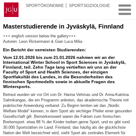
Zum
Johannes
SPORTÖKONOMIE │ SPORTSOZIOLOGIE
Inhalt
Gutenberg-
springen
Universität
Mainz
Masterstudierende in Jyväskylä, Finnland
+++ english version below the gallery+++
Autoren: Leon Rickermann & Gian Luca Milia
Ein Bericht der verreisten Studierenden:
Vom 12.01.2026 bis zum 21.01.2026 nahmen wir an der
International Winter School in Sport Sciences in Jyväskylä,
Finnland, teil. Zehn Tage lang vertieften wir uns an der
Faculty of Sport and Health Sciences, der einzigen
Sportfakultät des Landes, in die Besonderheiten des
finnischen Sportmodells sowie in aktuelle Fragen des
Wintersports.
Betreut wurden wir vor Ort von Dr. Hanna Vehmas und Dr. Anna-Katriina
Salmikangas, die ein Programm anboten, das akademische Theorie mit
praktischer Anwendung verband. Zu Beginn lernten wir das „Nordic
Welfare Model“ kennen, in dem Sport als wichtiger Pfeiler einer gesunden
Gesellschaft gilt. Bemerkenswert waren die Fakten zum finnischen
Breitensport: etwa 88 % der Kinder treiben gerne Sport, und es gibt rund
30.000 Sportstätten im Land. Finnland, das häufig als die glücklichste
Nation der Welt bezeichnet wird, sieht Sport als zentrales Element für