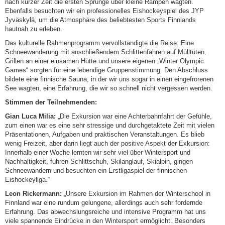
nach kurzer Zeit die ersten Sprünge über kleine Rampen wagten.
Ebenfalls besuchten wir ein professionelles Eishockeyspiel des JYP
Jyväskylä, um die Atmosphäre des beliebtesten Sports Finnlands
hautnah zu erleben.
Das kulturelle Rahmenprogramm vervollständigte die Reise: Eine
Schneewanderung mit anschließendem Schlittenfahren auf Mülltüten,
Grillen an einer einsamen Hütte und unsere eigenen „Winter Olympic
Games“ sorgten für eine lebendige Gruppenstimmung. Den Abschluss
bildete eine finnische Sauna, in der wir uns sogar in einen eingefrorenen
See wagten, eine Erfahrung, die wir so schnell nicht vergessen werden.
Stimmen der Teilnehmenden:
Gian Luca Milia:
„Die Exkursion war eine Achterbahnfahrt der Gefühle,
zum einen war es eine sehr stressige und durchgetaktete Zeit mit vielen
Präsentationen, Aufgaben und praktischen Veranstaltungen. Es blieb
wenig Freizeit, aber darin liegt auch der positive Aspekt der Exkursion:
Innerhalb einer Woche lernten wir sehr viel über Wintersport und
Nachhaltigkeit, fuhren Schlittschuh, Skilanglauf, Skialpin, gingen
Schneewandern und besuchten ein Erstligaspiel der finnischen
Eishockeyliga.“
Leon Rickermann:
„Unsere Exkursion im Rahmen der Winterschool in
Finnland war eine rundum gelungene, allerdings auch sehr fordernde
Erfahrung. Das abwechslungsreiche und intensive Programm hat uns
viele spannende Eindrücke in den Wintersport ermöglicht. Besonders