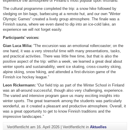
experience the atmosphere of Finland’s most popular sport firsthand.
The cultural programme completed the trip: a snow hike followed by
sledging on bin bags, barbecuing at a remote hut, and our own “Winter
Olympic Games“ created a lively group atmosphere. The finale was a
Finnish sauna, where we even dared to dip into an ice-cold lake, an
experience we will not forget easily.
Participants’ voices:
Gian Luca Milia:
“The excursion was an emotional rollercoaster; on the
one hand, it was a very stressful time with many presentations, tasks,
and practical activities. There was little free time, but that is also the
positive aspect of the trip: within a week, we learned a great deal about
winter sports and sustainability, went ice skating, cross-country skiing,
alpine skiing, snow hiking, and attended a first-division game of the
Finnish ice hockey league.”
Leon Rickermann:
“Our field trip as part of the Winter School in Finland
was an all-around successful, though also very challenging, experience.
The varied and intensive program gave us many exciting insights into
winter sports. The great teamwork among the students was particularly
wonderful, as it created a pleasant and productive atmosphere. Overall, it
was a great opportunity to get to know Finnish traditions and the
impressive landscapes.”
Veröffentlicht am
16. April 2026
|
Veröffentlicht in
Aktuelles