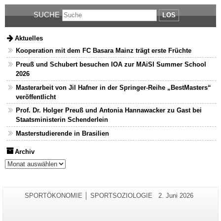
SUCHE
LOS
Aktuelles
Kooperation mit dem FC Basara Mainz trägt erste Früchte
Preuß und Schubert besuchen IOA zur MAiSI Summer School
2026
Masterarbeit von Jil Hafner in der Springer-Reihe „BestMasters“
veröffentlicht
Prof. Dr. Holger Preuß und Antonia Hannawacker zu Gast bei
Staatsministerin Schenderlein
Masterstudierende in Brasilien
Archiv
Archiv
Zusätzliche
Seiten-
Letzte
SPORTÖKONOMIE │ SPORTSOZIOLOGIE
2. Juni 2026
Name:
Aktualisierung:
Informationen
zu