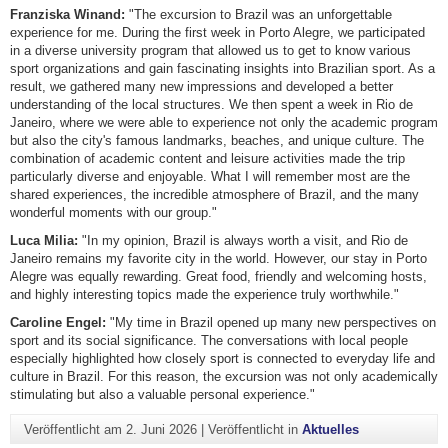
Franziska Winand:
"The excursion to Brazil was an unforgettable
experience for me. During the first week in Porto Alegre, we participated
in a diverse university program that allowed us to get to know various
sport organizations and gain fascinating insights into Brazilian sport. As a
result, we gathered many new impressions and developed a better
understanding of the local structures. We then spent a week in Rio de
Janeiro, where we were able to experience not only the academic program
but also the city's famous landmarks, beaches, and unique culture. The
combination of academic content and leisure activities made the trip
particularly diverse and enjoyable. What I will remember most are the
shared experiences, the incredible atmosphere of Brazil, and the many
wonderful moments with our group."
Luca Milia:
"In my opinion, Brazil is always worth a visit, and Rio de
Janeiro remains my favorite city in the world. However, our stay in Porto
Alegre was equally rewarding. Great food, friendly and welcoming hosts,
and highly interesting topics made the experience truly worthwhile."
Caroline Engel:
"My time in Brazil opened up many new perspectives on
sport and its social significance. The conversations with local people
especially highlighted how closely sport is connected to everyday life and
culture in Brazil. For this reason, the excursion was not only academically
stimulating but also a valuable personal experience."
Veröffentlicht am
2. Juni 2026
|
Veröffentlicht in
Aktuelles