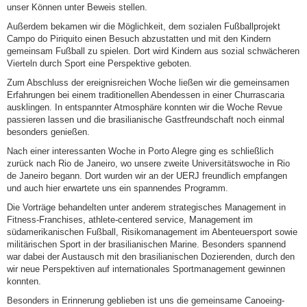
unser Können unter Beweis stellen.
Außerdem bekamen wir die Möglichkeit, dem sozialen Fußballprojekt
Campo do Piriquito einen Besuch abzustatten und mit den Kindern
gemeinsam Fußball zu spielen. Dort wird Kindern aus sozial schwächeren
Vierteln durch Sport eine Perspektive geboten.
Zum Abschluss der ereignisreichen Woche ließen wir die gemeinsamen
Erfahrungen bei einem traditionellen Abendessen in einer Churrascaria
ausklingen. In entspannter Atmosphäre konnten wir die Woche Revue
passieren lassen und die brasilianische Gastfreundschaft noch einmal
besonders genießen.
Nach einer interessanten Woche in Porto Alegre ging es schließlich
zurück nach Rio de Janeiro, wo unsere zweite Universitätswoche in Rio
de Janeiro begann. Dort wurden wir an der UERJ freundlich empfangen
und auch hier erwartete uns ein spannendes Programm.
Die Vorträge behandelten unter anderem strategisches Management in
Fitness-Franchises, athlete-centered service, Management im
südamerikanischen Fußball, Risikomanagement im Abenteuersport sowie
militärischen Sport in der brasilianischen Marine. Besonders spannend
war dabei der Austausch mit den brasilianischen Dozierenden, durch den
wir neue Perspektiven auf internationales Sportmanagement gewinnen
konnten.
Besonders in Erinnerung geblieben ist uns die gemeinsame Canoeing-