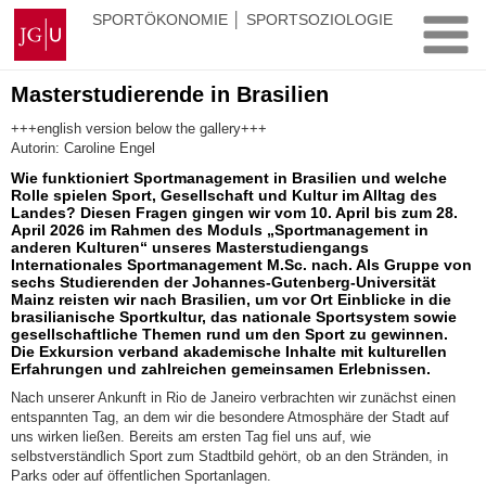
Zum
Johannes
SPORTÖKONOMIE │ SPORTSOZIOLOGIE
Inhalt
Gutenberg-
springen
Universität
Mainz
Masterstudierende in Brasilien
+++english version below the gallery+++
Autorin: Caroline Engel
Wie funktioniert Sportmanagement in Brasilien und welche
Rolle spielen Sport, Gesellschaft und Kultur im Alltag des
Landes? Diesen Fragen gingen wir vom 10. April bis zum 28.
April 2026 im Rahmen des Moduls „Sportmanagement in
anderen Kulturen“ unseres Masterstudiengangs
Internationales Sportmanagement M.Sc. nach. Als Gruppe von
sechs Studierenden der Johannes-Gutenberg-Universität
Mainz reisten wir nach Brasilien, um vor Ort Einblicke in die
brasilianische Sportkultur, das nationale Sportsystem sowie
gesellschaftliche Themen rund um den Sport zu gewinnen.
Die Exkursion verband akademische Inhalte mit kulturellen
Erfahrungen und zahlreichen gemeinsamen Erlebnissen.
Nach unserer Ankunft in Rio de Janeiro verbrachten wir zunächst einen
entspannten Tag, an dem wir die besondere Atmosphäre der Stadt auf
uns wirken ließen. Bereits am ersten Tag fiel uns auf, wie
selbstverständlich Sport zum Stadtbild gehört, ob an den Stränden, in
Parks oder auf öffentlichen Sportanlagen.