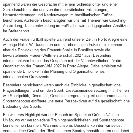
spannend waren die Gespräche mit einem Schiedsrichter und einer
Schiedsrichterin, die uns von ihren persönlichen Erfahrungen,
Herausforderungen und Karrierewegen im brasilianischen Fußball
berichteten. Außerdem beschäftigten wir uns mit Themen wie Coaching-
Ausbildung, Talententwicklung im Fußball sowie pädagogischen Ansätzen
im Breitensport.
Auch der Frauenfußball spielte während unserer Zeit in Porto Alegre eine
wichtige Rolle. Wir tauschten uns mit ehemaligen Fußballspielerinnen
über die Entwicklung des Frauenfußballs in Brasilien sowie die
bevorstehende Frauen-Weltmeisterschaft 2027 aus. Besonders
interessant war hierbei das Gespräch mit der Verantwortlichen für die
Organisation der Frauen-WM 2027 in Porto Alegre. Dabei erhielten wir
spannende Einblicke in die Planung und Organisation eines
internationalen Großevents.
Besonders bereichernd waren auch die Einblicke in gesellschaftliche
Fragestellungen rund um den Sport. Die Auseinandersetzung mit Themen
wie Sportpolitik, Diversität, Geschlechtergerechtigkeit und kommunalen
Sportangeboten eröffnete uns neue Perspektiven auf die gesellschaftliche
Bedeutung des Sports.
Ein weiteres Highlight war der Besuch im Sportclub Grêmio Náutico
União, wo wir verschiedene Trainingsmöglichkeiten und Sportangebote
kennenlernen konnten. Während unseres Besuchs konnten wir selbst
verschiedene Geräte der Rhythmischen Sportgymnastik testen und dabei