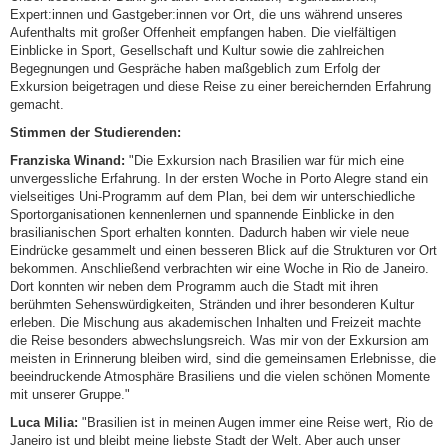
Expert:innen und Gastgeber:innen vor Ort, die uns während unseres
Aufenthalts mit großer Offenheit empfangen haben. Die vielfältigen
Einblicke in Sport, Gesellschaft und Kultur sowie die zahlreichen
Begegnungen und Gespräche haben maßgeblich zum Erfolg der
Exkursion beigetragen und diese Reise zu einer bereichernden Erfahrung
gemacht.
Stimmen der Studierenden:
Franziska Winand:
"Die Exkursion nach Brasilien war für mich eine
unvergessliche Erfahrung. In der ersten Woche in Porto Alegre stand ein
vielseitiges Uni-Programm auf dem Plan, bei dem wir unterschiedliche
Sportorganisationen kennenlernen und spannende Einblicke in den
brasilianischen Sport erhalten konnten. Dadurch haben wir viele neue
Eindrücke gesammelt und einen besseren Blick auf die Strukturen vor Ort
bekommen. Anschließend verbrachten wir eine Woche in Rio de Janeiro.
Dort konnten wir neben dem Programm auch die Stadt mit ihren
berühmten Sehenswürdigkeiten, Stränden und ihrer besonderen Kultur
erleben. Die Mischung aus akademischen Inhalten und Freizeit machte
die Reise besonders abwechslungsreich. Was mir von der Exkursion am
meisten in Erinnerung bleiben wird, sind die gemeinsamen Erlebnisse, die
beeindruckende Atmosphäre Brasiliens und die vielen schönen Momente
mit unserer Gruppe."
Luca Milia:
"Brasilien ist in meinen Augen immer eine Reise wert, Rio de
Janeiro ist und bleibt meine liebste Stadt der Welt. Aber auch unser