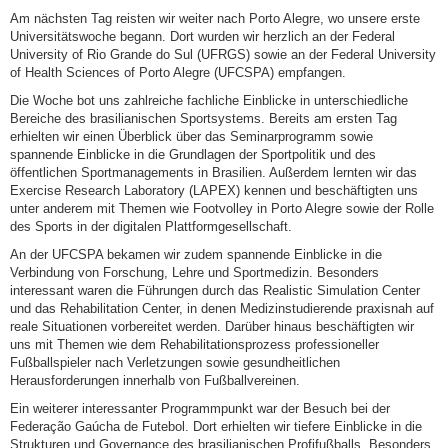
Am nächsten Tag reisten wir weiter nach Porto Alegre, wo unsere erste
Universitätswoche begann. Dort wurden wir herzlich an der Federal
University of Rio Grande do Sul (UFRGS) sowie an der Federal University
of Health Sciences of Porto Alegre (UFCSPA) empfangen.
Die Woche bot uns zahlreiche fachliche Einblicke in unterschiedliche
Bereiche des brasilianischen Sportsystems. Bereits am ersten Tag
erhielten wir einen Überblick über das Seminarprogramm sowie
spannende Einblicke in die Grundlagen der Sportpolitik und des
öffentlichen Sportmanagements in Brasilien. Außerdem lernten wir das
Exercise Research Laboratory (LAPEX) kennen und beschäftigten uns
unter anderem mit Themen wie Footvolley in Porto Alegre sowie der Rolle
des Sports in der digitalen Plattformgesellschaft.
An der UFCSPA bekamen wir zudem spannende Einblicke in die
Verbindung von Forschung, Lehre und Sportmedizin. Besonders
interessant waren die Führungen durch das Realistic Simulation Center
und das Rehabilitation Center, in denen Medizinstudierende praxisnah auf
reale Situationen vorbereitet werden. Darüber hinaus beschäftigten wir
uns mit Themen wie dem Rehabilitationsprozess professioneller
Fußballspieler nach Verletzungen sowie gesundheitlichen
Herausforderungen innerhalb von Fußballvereinen.
Ein weiterer interessanter Programmpunkt war der Besuch bei der
Federação Gaúcha de Futebol. Dort erhielten wir tiefere Einblicke in die
Strukturen und Governance des brasilianischen Profifußballs. Besonders