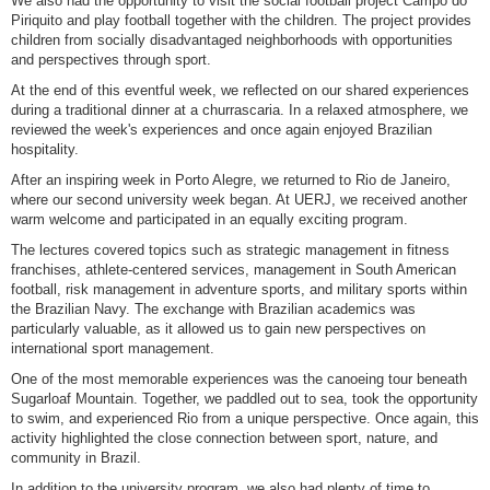
We also had the opportunity to visit the social football project Campo do
Piriquito and play football together with the children. The project provides
children from socially disadvantaged neighborhoods with opportunities
and perspectives through sport.
At the end of this eventful week, we reflected on our shared experiences
during a traditional dinner at a churrascaria. In a relaxed atmosphere, we
reviewed the week's experiences and once again enjoyed Brazilian
hospitality.
After an inspiring week in Porto Alegre, we returned to Rio de Janeiro,
where our second university week began. At UERJ, we received another
warm welcome and participated in an equally exciting program.
The lectures covered topics such as strategic management in fitness
franchises, athlete-centered services, management in South American
football, risk management in adventure sports, and military sports within
the Brazilian Navy. The exchange with Brazilian academics was
particularly valuable, as it allowed us to gain new perspectives on
international sport management.
One of the most memorable experiences was the canoeing tour beneath
Sugarloaf Mountain. Together, we paddled out to sea, took the opportunity
to swim, and experienced Rio from a unique perspective. Once again, this
activity highlighted the close connection between sport, nature, and
community in Brazil.
In addition to the university program, we also had plenty of time to