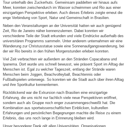
Tour unterhalb des Zuckerhuts. Gemeinsam paddelten wir hinaus aufs
Meer, konnten zwischendurch im Wasser schwimmen und Rio aus einer
einzigartigen Perspektive erleben. Auch dieses Erlebnis zeigte erneut die
enge Verbindung von Sport, Natur und Gemeinschaft in Brasilien.
Neben den Veranstaltungen an der Universität hatten wir auch genügend
Zeit, Rio de Janeiro näher kennenzulernen. Dabei konnten wir
verschiedene Teile der Stadt erkunden und viele Eindrücke außerhalb des
universitären Programms sammeln. Unter anderem unternahmen wir eine
Wanderung zur Christusstatue sowie eine Sonnenaufgangswanderung, bei
der wir Rio bereits in den frühen Morgenstunden erleben konnten.
Viel Zeit verbrachten wir außerdem an den Stränden Copacabana und
Ipanema. Dort wurde uns schnell bewusst, wie präsent Sport im Alltag der
Menschen ist. Egal zu welcher Tageszeit, entlang der Strände waren
Menschen beim Joggen, Beachvolleyball, Beachtennis oder
Fußballspielen unterwegs. So konnten wir die Stadt auch über ihren Alltag
und ihre Sportkultur kennenlernen.
Rückblickend war die Exkursion nach Brasilien eine einzigartige
Erfahrung, die uns nicht nur fachlich viele neue Perspektiven eröffnet,
sondern auch als Gruppe noch enger zusammengeschweißt hat. Die
Kombination aus sportwissenschaftlichen Einblicken, kulturellen
Erfahrungen und persönlichen Begegnungen machte die Reise zu einem
Erlebnis, das uns noch lange in Erinnerung bleiben wird.
Unser besonderer Dank gilt allen Universitäten, Organisationen,